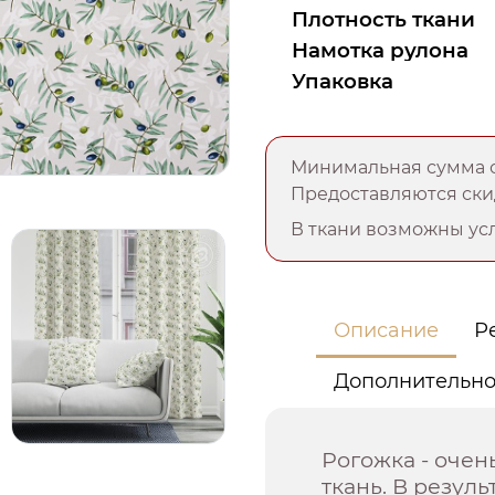
Плотность ткани
Намотка рулона
Упаковка
Минимальная сумма о
Предоставляются скид
В ткани возможны усл
Описание
Р
Дополнительн
Рогожка - оче
ткань. В резул