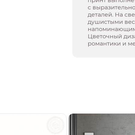
принт выполнен
с выразительн
деталей. На св
душистыми вес
напоминающим
Цветочный диз
романтики и ме