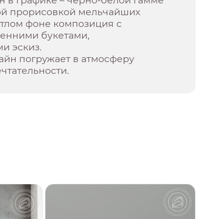
 в графике – черно-белой гамме
ой прорисовкой мельчайших
етлом фоне композиция с
енними букетами,
и эскиз.
айн погружает в атмосферу
чтательности.