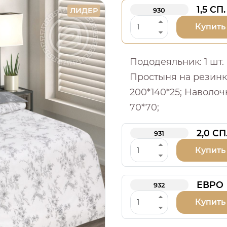
1,5 СП.
ЛИДЕР
930
Купить
Пододеяльник: 1 шт. -
Простыня на резинке:
200*140*25; Наволочка
70*70;
2,0 СП
931
Купить
ЕВРО
932
Купить