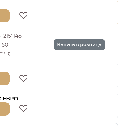
 215*145;
150;
Купить в розницу
*70;
.
 С ЕВРО