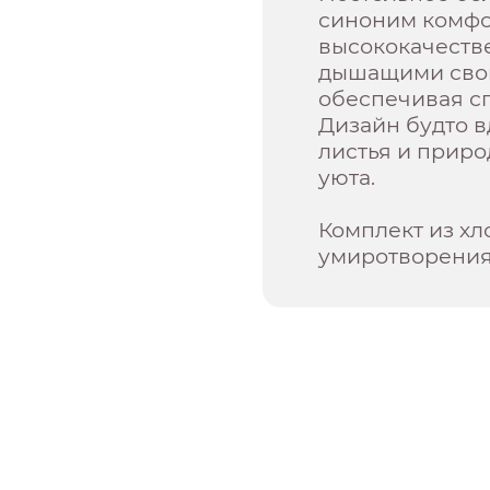
синоним комфор
высококачестве
дышащими свой
обеспечивая сп
Дизайн будто 
листья и приро
уюта.
Комплект из хл
умиротворения