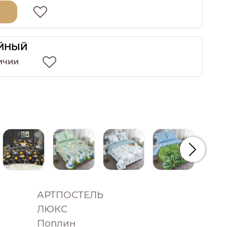
ЙНЫЙ
ичии
Следую
АРТПОСТЕЛЬ
ЛЮКС
Поплин